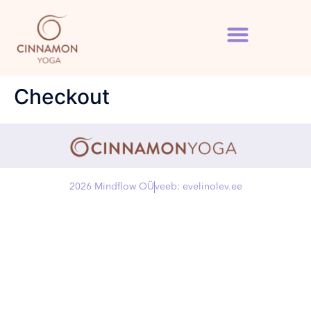
Checkout
2026 Mindflow OÜ
veeb: evelinolev.ee