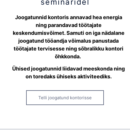
seminaridel
Joogatunnid kontoris annavad hea energia
ning parandavad töötajate
keskendumisvõimet. Samuti on iga nädalane
joogatund tööandja võimalus panustada
töötajate tervisesse ning sõbralikku kontori
õhkkonda.
Ühised joogatunnid liidavad meeskonda ning
on toredaks ühiseks aktiviteediks.
Telli joogatund kontorisse